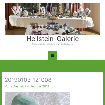
Zum
Inhalt
springen
Heilstein-Galerie
Erleben Sie die natürliche Kraft der Heilsteine
Hauptmenü
20190103_121008
Von
schemeit
/
4. Februar 2019