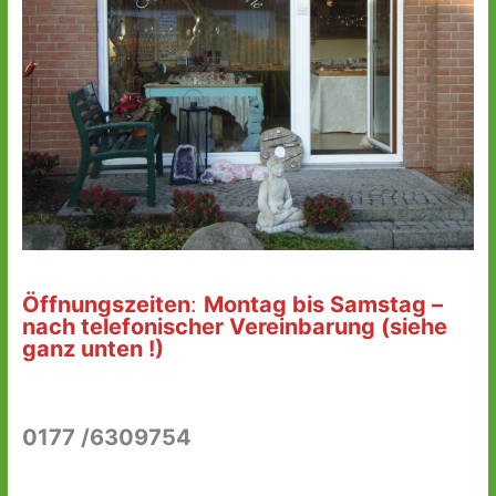
Öffnungszeiten
:
Montag bis Samstag –
nach telefonischer Vereinbarung (siehe
ganz unten !)
0177 /6309754