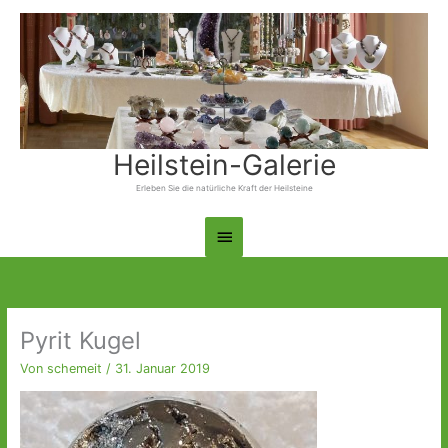
Zum
Inhalt
springen
Heilstein-Galerie
Erleben Sie die natürliche Kraft der Heilsteine
Hauptmenü
Pyrit Kugel
Von
schemeit
/
31. Januar 2019